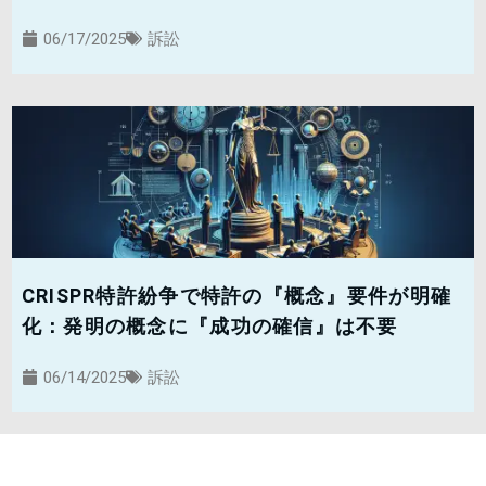
06/17/2025
訴訟
CRISPR特許紛争で特許の『概念』要件が明確
化：発明の概念に『成功の確信』は不要
06/14/2025
訴訟