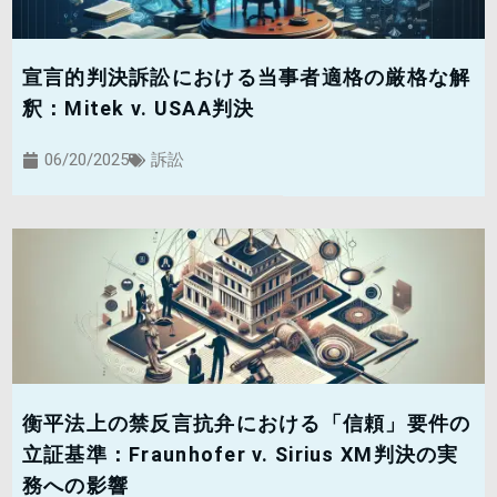
宣言的判決訴訟における当事者適格の厳格な解
釈：Mitek v. USAA判決
06/20/2025
訴訟
衡平法上の禁反言抗弁における「信頼」要件の
立証基準：Fraunhofer v. Sirius XM判決の実
務への影響