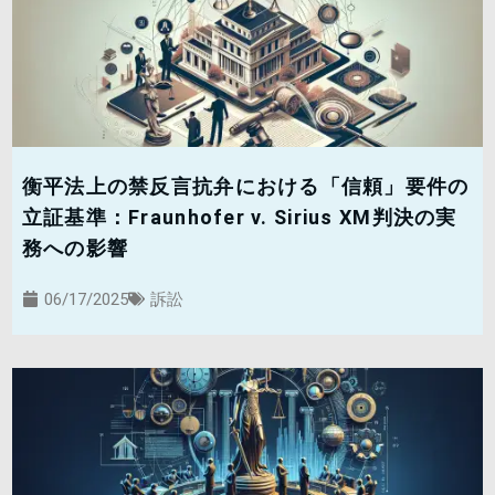
衡平法上の禁反言抗弁における「信頼」要件の
立証基準：Fraunhofer v. Sirius XM判決の実
務への影響
06/17/2025
訴訟