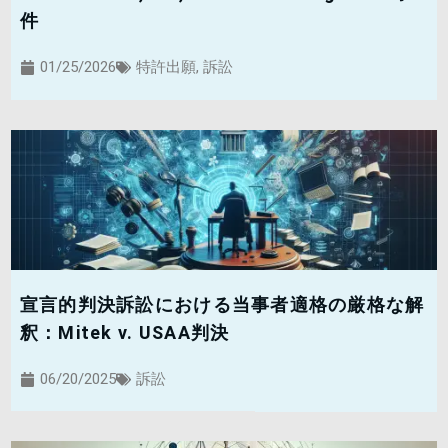
件
01/25/2026
特許出願
,
訴訟
宣言的判決訴訟における当事者適格の厳格な解
釈：Mitek v. USAA判決
06/20/2025
訴訟