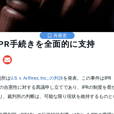
再審査
IPR手続きを全面的に支持
判所は
U.S. v. Arthrex, Inc., の判決
を発表。この事件はIPR（Int
セスの合憲性に対する異議申し立てであり、IPRの制度を
り、裁判所の判断は、可能な限り現状を維持するものと