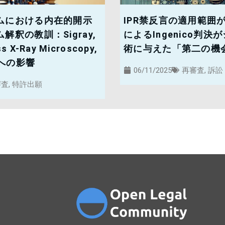
ムにおける内在的開示
IPR禁反言の適用範囲が
釈の教訓：Sigray,
によるIngenico判
iss X-Ray Microscopy,
術に与えた「第二の機
務への影響
06/11/2025
再審査
,
訴訟
審査
,
特許出願