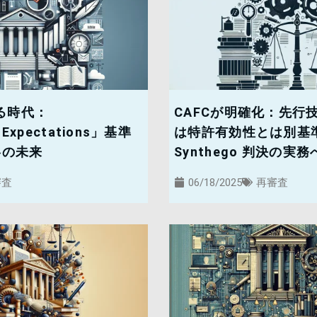
る時代：
CAFCが明確化：先行
 Expectations」基準
は特許有効性とは別基準 – 
略の未来
Synthego 判決の実
審査
06/18/2025
再審査