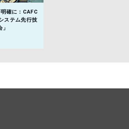
明確に：CAFC
決がシステム先行技
会」