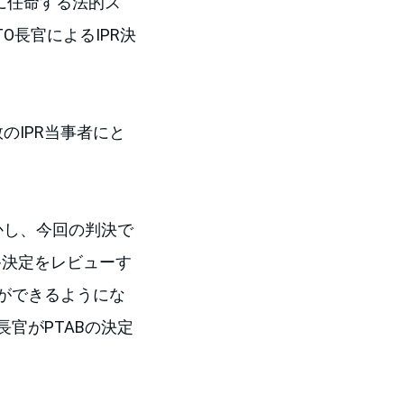
理に任命する法的ス
O長官によるIPR決
のIPR当事者にと
かし、今回の判決で
最終決定をレビューす
ができるようにな
官がPTABの決定