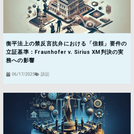
衡平法上の禁反言抗弁における「信頼」要件の
立証基準：Fraunhofer v. Sirius XM判決の実
務への影響
06/17/2025
訴訟