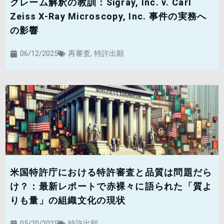
クレーム解釈の教訓：Sigray, Inc. v. Carl
Zeiss X-Ray Microscopy, Inc. 事件の実務へ
の影響
06/12/2025
再審査
,
特許出願
米国特許庁における特許審査と品質は問題だら
け？：最新レポートで赤裸々に語られた「質よ
りも量」の組織文化の現状
05/20/2025
特許出願