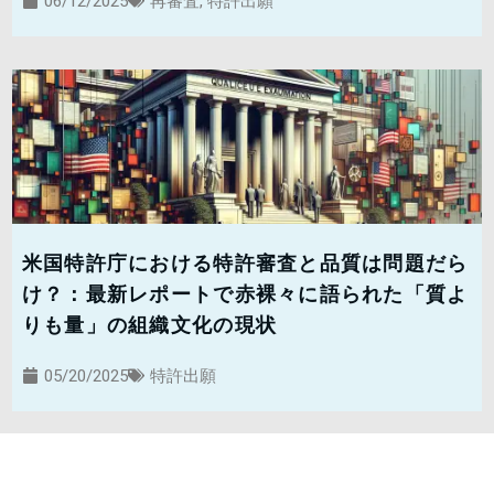
06/12/2025
再審査
,
特許出願
米国特許庁における特許審査と品質は問題だら
け？：最新レポートで赤裸々に語られた「質よ
りも量」の組織文化の現状
05/20/2025
特許出願