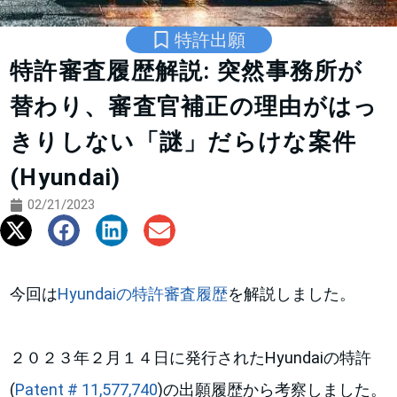
特許出願
特許審査履歴解説: 突然事務所が
替わり、審査官補正の理由がはっ
きりしない「謎」だらけな案件
(Hyundai)
02/21/2023
今回は
Hyundaiの特許審査履歴
を解説しました。
２０２３年２月１４日に発行されたHyundaiの特許
(
Patent # 11,577,740
)の出願履歴から考察しました。