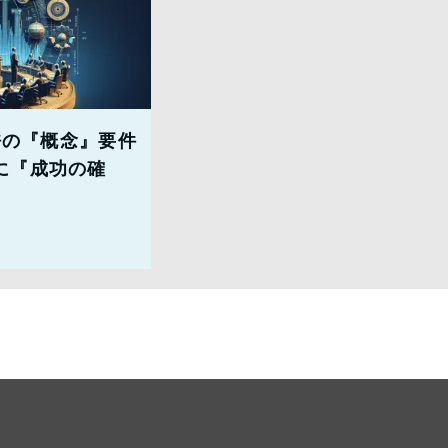
特許の『概念』要件
に『成功の確