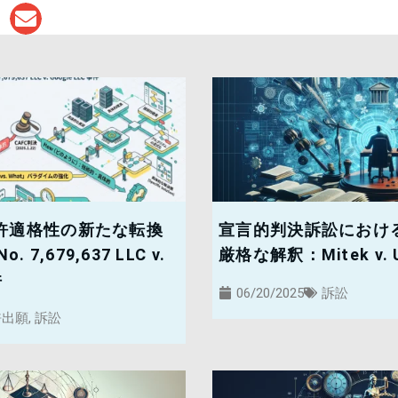
許適格性の新たな転換
宣言的判決訴訟におけ
o. 7,679,637 LLC v.
厳格な解釈：Mitek v.
件
06/20/2025
訴訟
許出願
,
訴訟