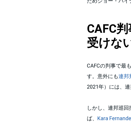
ためジョー・バイ
CAFC
判
受けな
CAFCの判事で最
す。意外にも
連邦
2021年）には
しかし、連邦巡回
ば、
Kara Fernand