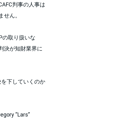
CAFC判事の人事は
ません。
Pの取り扱いな
の判決が知財業界に
決を下していくのか
regory “Lars”