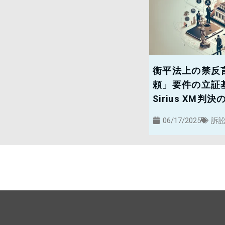
衡平法上の禁反
頼」要件の立証基準：
Sirius XM
06/17/2025
訴