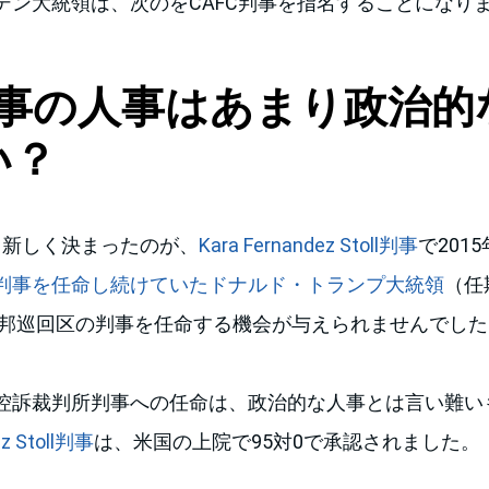
デン大統領は、次のをCAFC判事を指名することになり
事の人事はあまり政治的
い？
も新しく決まったのが、
Kara Fernandez Stoll判事
で201
判事を任命し続けていたドナルド・トランプ大統領
（任
、連邦巡回区の判事を任命する機会が与えられませんでした
控訴裁判所判事への任命は、政治的な人事とは言い難い
ez Stoll判事
は、米国の上院で95対0で承認されました。