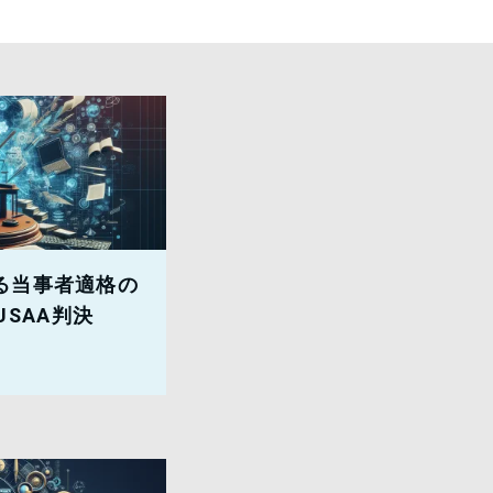
る当事者適格の
 USAA判決