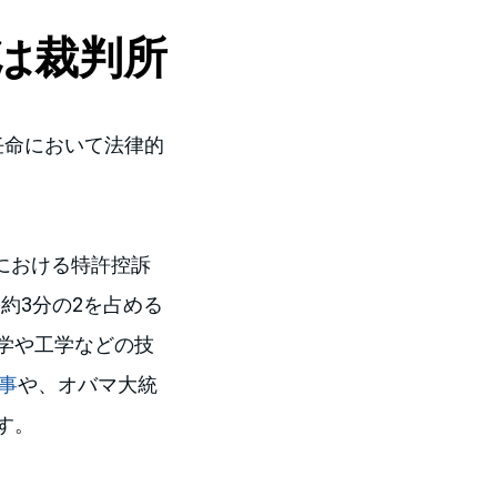
クは裁判所
任命において法律的
所における特許控訴
約3分の2を占める
学や工学などの技
判事
や、オバマ大統
す。