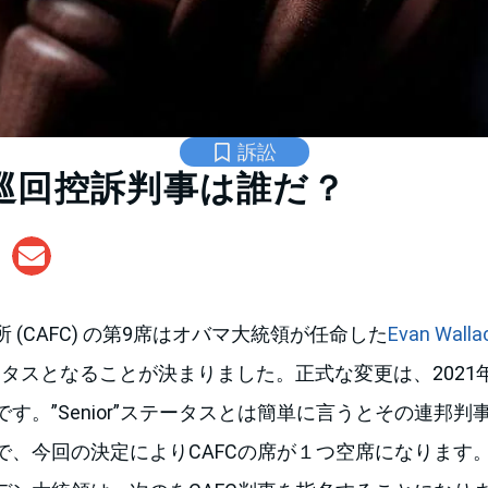
訴訟
巡回控訴判事は誰だ？
 (CAFC) の第9席はオバマ大統領が任命した
Evan Wall
”ステータスとなることが決まりました。正式な変更は、2021
す。”Senior”ステータスとは簡単に言うとその連邦
で、今回の決定によりCAFCの席が１つ空席になります