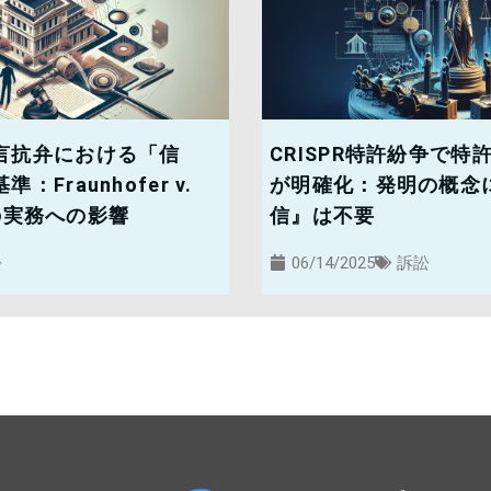
言抗弁における「信
CRISPR特許紛争で
Fraunhofer v.
が明確化：発明の概念
判決の実務への影響
信』は不要
訟
06/14/2025
訴訟