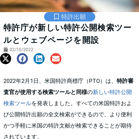
特許出願
特許庁が新しい特許公開検索ツー
ルとウェブページを開設
02/10/2022
2022年2月1日、米国特許商標庁（PTO）は、
特許審
査官が使用する検索ツールと同様
の
新しい特許公開
検索ツール
を発表しました。すべての米国特許およ
び公開特許出願の全文検索ができるので、より便利
かつ手軽に米国の特許文献が検索できることが期待
されています。