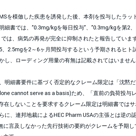
RMSを模倣した疾患を誘発した後、本剤を投与したラッ
細書では、”0.3mg/kgを毎日投与”、”0.3mg/kgを第
トでは、病気の再発が完全に抑制されたと報告しています。
1.25、2.5mgを2～6ヶ月間投与するという予期されるヒ
しかし、ローディング用量の有無は記載されてはいませ
 USAは、明細書要件に基づく否定的なクレーム限定は「沈
alone cannot serve as a basis)ため、「直前の負荷投
men）が存在しないことを要求するクレーム限定は明細書では
らに、連邦地裁によるHEC Pharm USAの主張とは逆
無に言及しなかった先行技術の要約がクレームを予期し