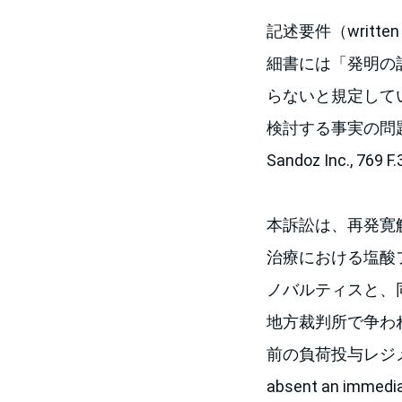
記述要件（written d
細書には「発明の
らないと規定して
検討する事実の問題です。（a 
Sandoz Inc., 769 F.
本訴訟は、再発寛解型多発性
治療における塩酸
ノバルティスと、同剤
地方裁判所で争わ
前の負荷投与レジメンを行
absent an imme