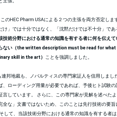
と主張。
このHEC Pharm USAによる２つの主張を両方否定しま
だけ」では十分ではなく、「沈黙だけでは不十分」であ
該技術分野における通常の知識を有する者に何を伝えて
らない（
the written description must be read for what 
ary skill in the art
）
ことを強調しました。
Cも連邦地裁も、ノバルティスの専門家証人を信用しまし
ば、ローディング用量が必要であれば、予後ヒト試験の
証言しています。 さらに、この専門家が見解を述べた
完全な」文書ではないため、このことは先行技術の要旨
 そして、当該技術分野における通常の知識を有する者