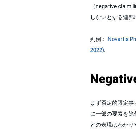
（negative c
しないとする連邦
判例：
Novartis Ph
2022).
Negativ
まず否定的限定事項（n
に一部の要素を除
どの表現はわかりやすい