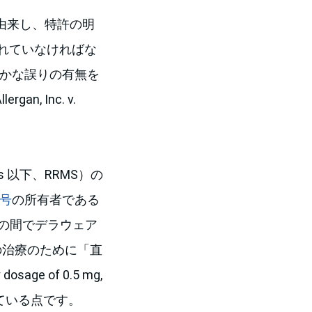
由来し、特許の明
れていなければな
らかな誤りの有無を
gan, Inc. v.
sis 以下、RRMS）の
5号
の所有者である
.との間でデラウェア
の治療のために「直
e of 0.5 mg,
が記載されている点です。