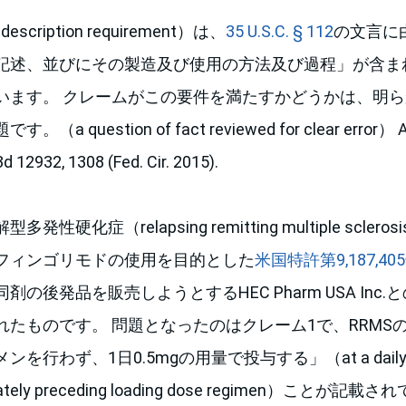
escription requirement）は、
35 U.S.C. § 112
の文言に
記述、並びにその製造及び使用の方法及び過程」が含ま
います。 クレームがこの要件を満たすかどうかは、明
question of fact reviewed for clear error） Aller
3d 12932, 1308 (Fed. Cir. 2015).
硬化症（relapsing remitting multiple sclero
フィンゴリモドの使用を目的とした
米国特許第9,187,40
の後発品を販売しようとするHEC Pharm USA Inc
れたものです。 問題となったのはクレーム1で、RRMS
わず、1日0.5mgの用量で投与する」（at a daily dosag
diately preceding loading dose regimen）こと