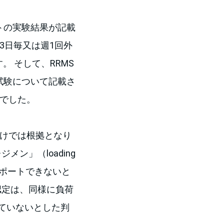
トの実験結果が記載
2、3日毎又は週1回外
 そして、RRMS
ト試験について記載さ
んでした。
黙だけでは根拠となり
与レジメン」（loading
サポートできないと
の認定は、同様に負荷
ていないとした判