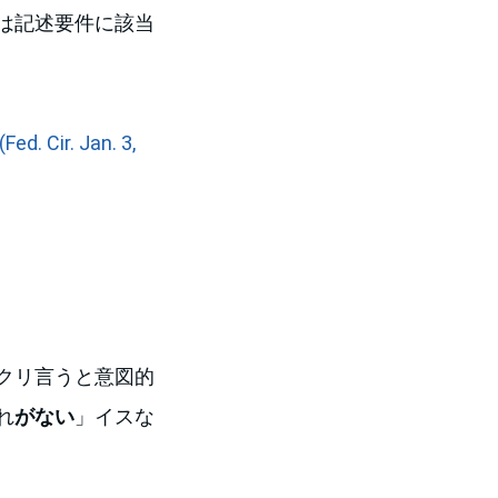
レームは記述要件に該当
ed. Cir. Jan. 3,
、ザックリ言うと意図的
れ
がない
」イスな