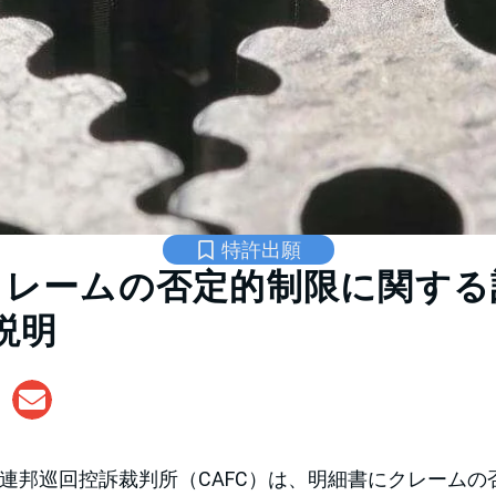
特許出願
がクレームの否定的制限に関す
説明
、米連邦巡回控訴裁判所（CAFC）は、明細書にクレーム