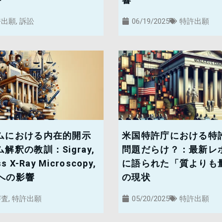
許出願
,
訴訟
06/19/2025
特許出願
ムにおける内在的開示
米国特許庁における特
釈の教訓：Sigray,
問題だらけ？：最新レ
iss X-Ray Microscopy,
に語られた「質よりも
務への影響
の現状
審査
,
特許出願
05/20/2025
特許出願