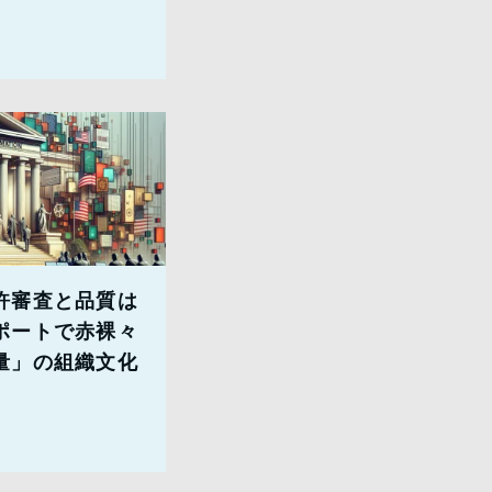
許審査と品質は
ポートで赤裸々
量」の組織文化