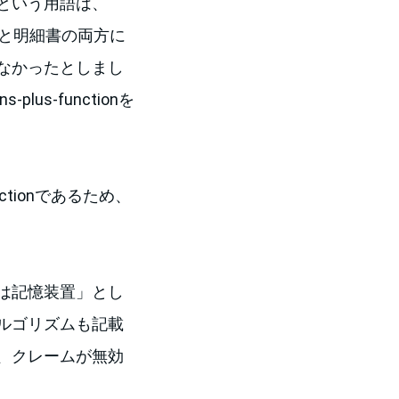
という用語は、
囲と明細書の両方に
なかったとしまし
s-functionを
ctionであるため、
は記憶装置」とし
ルゴリズムも記載
、クレームが無効