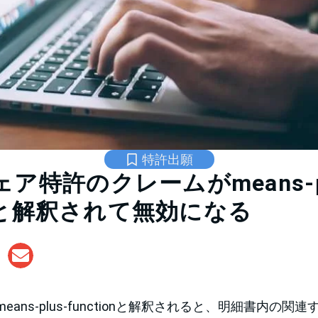
特許出願
ア特許のクレームがmeans-pl
ionと解釈されて無効になる
ans-plus-functionと解釈されると、明細書内の