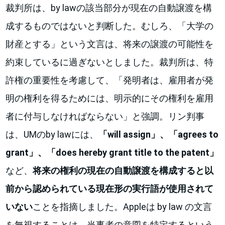
裁判所は、by lawの該当部分が現在の自動譲渡を構
成するものではないと判断した。むしろ、「大学の
財産とする」という文言は、将来の譲渡の可能性を
約束しているに過ぎないとしました。裁判所は、特
許権の重要性を考慮して、「発明者は、雇用者が発
明の権利を得るためには、明示的にその権利を雇用
者に付与しなければならない」と強調。リン判事
は、UMのby lawには、
「will assign」、「agrees to
grant」、「does hereby grant title to the patent」
など、
将来の権利の現在の自動譲渡を構成すると以
前から認められている現在形の実行語が使用されて
いない
ことを指摘しました。Appleは by law の文言
を無視することは、当事者の意図を特定するという