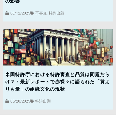
の影響
06/12/2025
再審査
,
特許出願
米国特許庁における特許審査と品質は問題だら
け？：最新レポートで赤裸々に語られた「質よ
りも量」の組織文化の現状
05/20/2025
特許出願