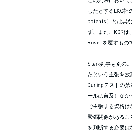
この判決において、Lo
したとするLKQ社の
patents）とは
ず、また、KSRは
Rosenを覆すも
Stark判事も別
たという主張を放棄
Durlingテス
ールは言及しなかっ
で主張する資格はない
緊張関係があること
を判断する必要は