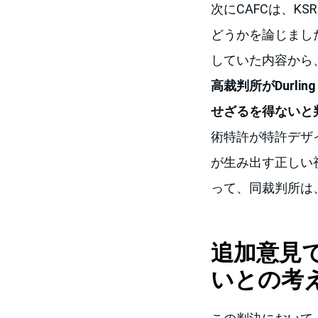
次にCAFCは、KS
どうかを論じまし
していた内容から
高裁判所がDurl
せざるを得ないと
術特許が特許デザ
が生み出す正しい
って、同裁判所は
追加意見
いとの考