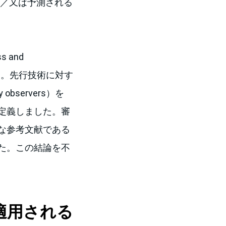
び／又は予測される
 and
した。先行技術に対す
servers）を
定義しました。審
な参考文献である
た。この結論を不
適用される