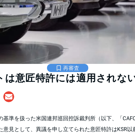
再審査
ストは意匠特許には適用されな
の基準を扱った米国連邦巡回控訴裁判所（以下、「CAF
た意見として、異議を申し立てられた意匠特許はKSR以