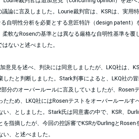
urie裁判官は追加意見（concurring opinion）を述べ
議論に言及しました。Lourie裁判官は、KSRは、実用特許（u
異なる自明性分析を必要とする意匠特許（design paten
、柔軟なRosenの基準とは異なる厳格な自明性基準を覆
のではないと述べました。
の追加意見を述べ、判決には同意しましたが、LKQ社は、KSR
したと判断しました。Stark判事によると、LKQ社の
トの第2部分のオーバールールに言及していましたが、Rose
たため、LKQ社にはRosenテストをオーバールール
、としました。Stark氏は同意書の中で、KSR、Durlin
を指摘したが、今回の控訴審でKSRがDurlingとRose
ない、と述べました。