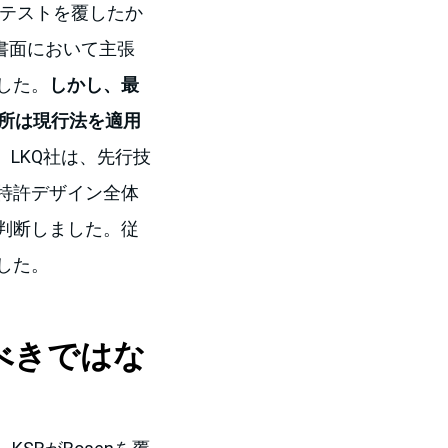
nのテストを覆したか
書面において主張
した。
しかし、最
判所は現行法を適用
果、LKQ社は、先行技
特許デザイン全体
判断しました。従
した。
べきではな