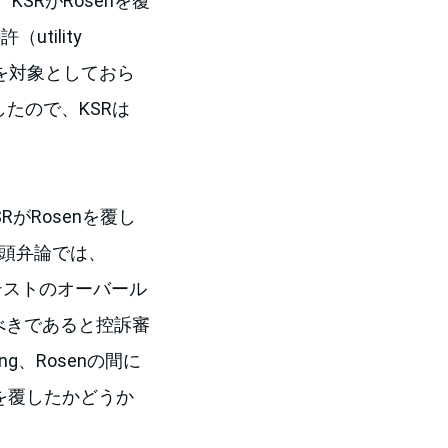
、KSRがRosenを覆
tility
t）を対象としておら
したので、KSRは
がRosenを覆し
冒頭弁論では、
nテストのオーバール
すべきであると控訴審
g、Rosenの間に
nを覆したかどうか