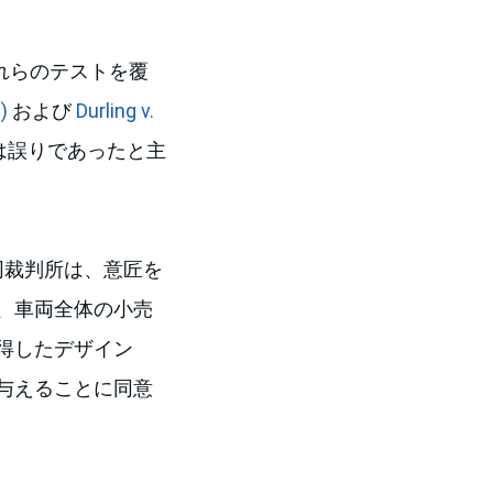
れらのテストを覆
)
および
Durling v.
は誤りであったと主
同裁判所は、意匠を
、車両全体の小売
得したデザイン
与えることに同意