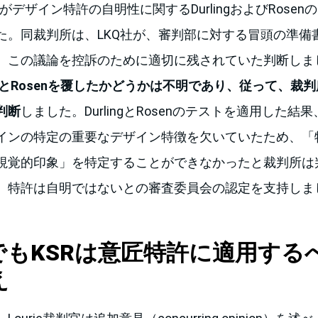
Rがデザイン特許の自明性に関するDurlingおよびRose
た。同裁判所は、LKQ社が、審判部に対する冒頭の準備
、この議論を控訴のために適切に残されていた判断しま
ingとRosenを覆したかどうかは不明であり、従って、裁
判断
しました。DurlingとRosenのテストを適用した結
インの特定の重要なデザイン特徴を欠いていたため、「
視覚的印象」を特定することができなかったと裁判所は
、特許は自明ではないとの審査委員会の認定を支持しま
でもKSRは意匠特許に適用する
え