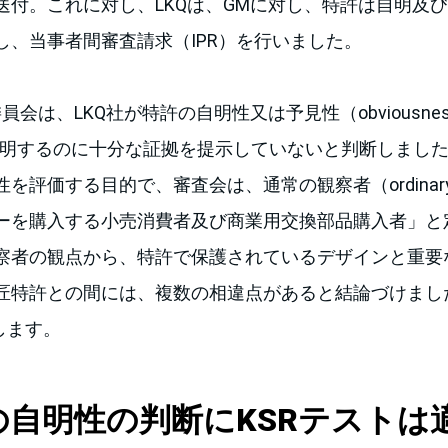
送付。これに対し、LKQは、GMに対し、特許は自明及
し、当事者間審査請求（IPR）を行いました。
員会は、LKQ社が特許の自明性又は予見性（obviousness
ion）を証明するのに十分な証拠を提示していないと判断しま
評価する目的で、審査会は、通常の観察者（ordinary ob
ーを購入する小売消費者及び商業用交換部品購入者」と
察者の観点から、特許で保護されているデザインと重要
匠特許との間には、複数の相違点があると結論づけまし
します。
の自明性の判断にKSRテストは