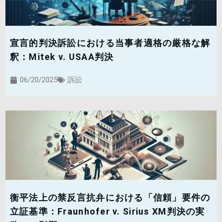
宣言的判決訴訟における当事者適格の厳格な解
釈：Mitek v. USAA判決
06/20/2025
訴訟
衡平法上の禁反言抗弁における「信頼」要件の
立証基準：Fraunhofer v. Sirius XM判決の実