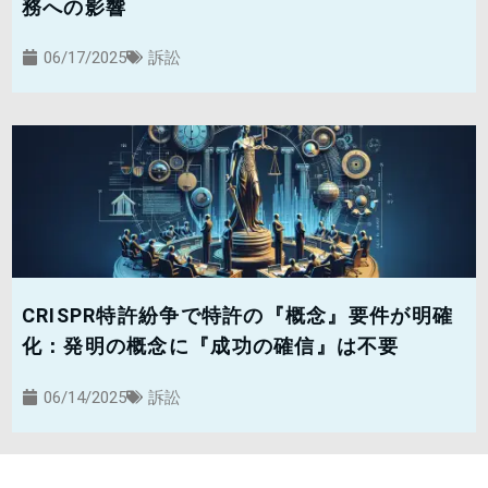
務への影響
06/17/2025
訴訟
CRISPR特許紛争で特許の『概念』要件が明確
化：発明の概念に『成功の確信』は不要
06/14/2025
訴訟