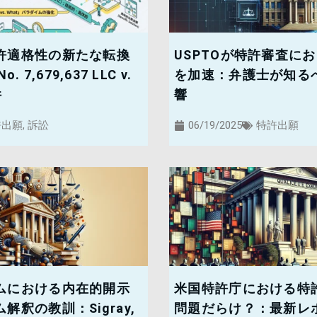
許適格性の新たな転換
USPTOが特許審査にお
o. 7,679,637 LLC v.
を加速：弁護士が知る
件
響
許出願
,
訴訟
06/19/2025
特許出願
ムにおける内在的開示
米国特許庁における特
釈の教訓：Sigray,
問題だらけ？：最新レ