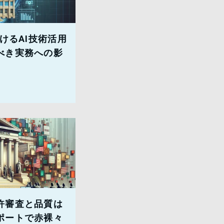
けるAI技術活用
べき実務への影
許審査と品質は
ポートで赤裸々