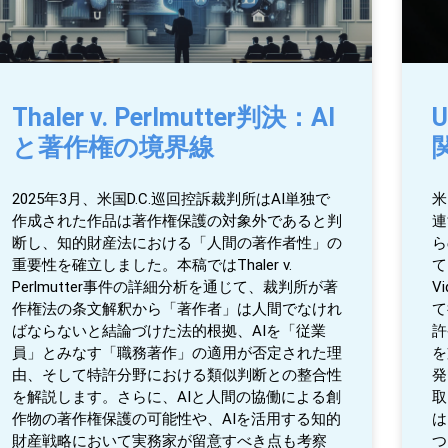
Thaler v. Perlmutter判決：AI
と著作権の境界線
2025年3月、米国D.C.巡回控訴裁判所はAI単独で
米
作成された作品は著作権保護の対象外であると判
連
断し、知的財産法における「人間の著作者性」の
ら
重要性を確立しました。本稿ではThaler v.
て
Perlmutter事件の詳細分析を通じて、裁判所が著
V
作権法の条文解釈から「著作者」は人間でなけれ
て
ばならないと結論づけた法的根拠、AIを「従業
許
員」とみなす「職務著作」の適用が否定された理
を
由、そして特許分野における類似判断との整合性
発
を解説します。さらに、AIと人間の協働による創
取
作物の著作権保護の可能性や、AIを活用する知的
は
財産戦略において実務家が留意すべき点も考察
つ