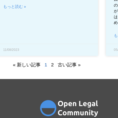
の
もっと読む »
が
は
め
も
11/08/2023
05
« 新しい記事
1
2
古い記事 »