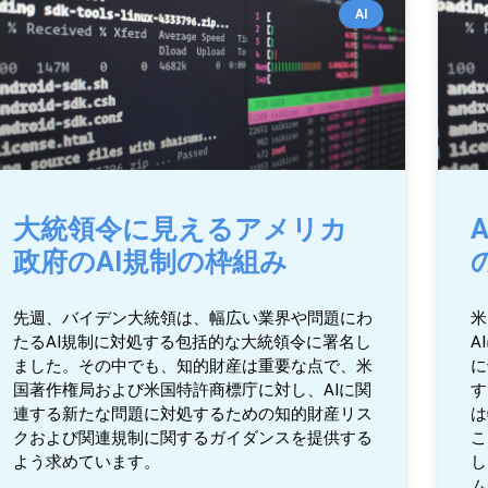
AI
大統領令に見えるアメリカ
政府のAI規制の枠組み
先週、バイデン大統領は、幅広い業界や問題にわ
米
たるAI規制に対処する包括的な大統領令に署名し
A
ました。その中でも、知的財産は重要な点で、米
に
国著作権局および米国特許商標庁に対し、AIに関
す
連する新たな問題に対処するための知的財産リス
は
クおよび関連規制に関するガイダンスを提供する
こ
よう求めています。
し
ム