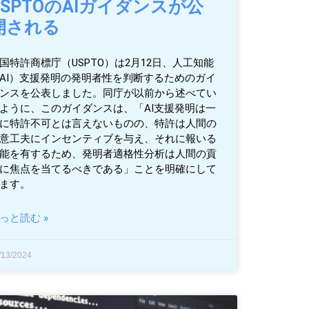
USPTOのAIガイダンスが公
開される
国特許商標庁（USPTO）は2月12日、人工知能
AI）支援発明の発明者性を判断するためのガイ
ンスを公表しました。同庁が以前から述べてい
ように、このガイダンスは、「AI支援発明は一
に特許不可とは言えないものの、特許は人間の
意工夫にインセンティブを与え、それに報いる
能を有するため、発明者適格性分析は人間の貢
に焦点を当てるべきである」ことを明確にして
ます。
っと読む »
/13/2024