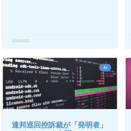
10/11/2022
AI
連邦巡回控訴裁が「発明者」