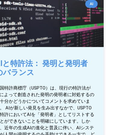
AI
AIと特許法： 発明と発明者
のバランス
国特許商標庁（USPTO）は、現行の特許法が
Iによって創造された発明の発明者に対処するの
十分かどうかについてコメントを求めていま
。 AIが新しい発見を生み出すなかで、USPTO
特許においてAIを「発明者」としてリストする
とができないことを明確にしています。しか
、近年の生成AIの進化と普及に伴い、AIシステ
が人間が発明するのを手助けできる一方で、ど