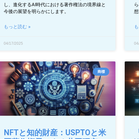
し、進化するAI時代における著作権法の境界線と
ら
今後の展望を明らかにします。
想
もっと読む »
も
04/17/2025
04
商標
NFTと知的財産：USPTOと米