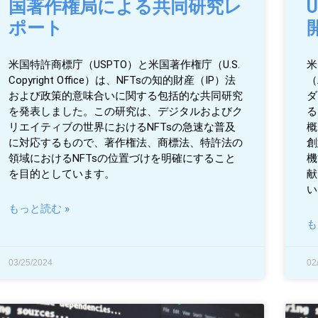
国著作権局による共同研究レ
ポート
米国特許商標庁（USPTO）と米国著作権庁（U.S.
米
Copyright Office）は、NFTsの知的財産（IP）法
（
および政策的意味合いに関する包括的な共同研究
ダ
を発表しました。この研究は、デジタルおよびク
る
リエイティブの世界におけるNFTsの急速な普及
概
に対応するもので、著作権法、商標法、特許法の
創
領域におけるNFTsの位置づけを明確にすること
機
を目的としています。
献
い
もっと読む »
も
03/25/2024
02