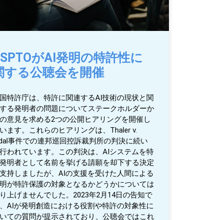
USPTOがAI発明の特許性に
関する公聴会を開催
国特許庁は、特許に関連するAI技術の現状と関
する発明者の問題についてステークホルダーか
の意見を求める2つの公開ヒアリングを開催し
います。これらのヒアリングは、Thaler v.
idal事件での連邦巡回控訴裁判所の判決に続い
行われています。この判決は、AIシステムを特
発明者として名前を挙げる請願を却下する決定
支持しましたが、AIの支援を受けた人間による
明が特許保護の対象となるかどうかについては
り上げませんでした。2023年2月14日の告知で
、AIが発明創造における役割や特許の対象性に
いての質問が提示されており、公聴会ではこれ