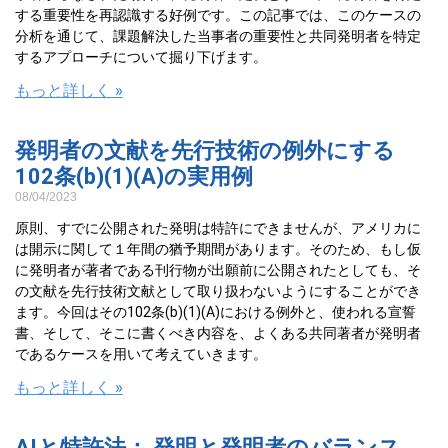
する重要性を再認識する好例です。この記事では、このケースの
分析を通じて、課題解決した当事者の重要性と共同発明者を特定
するアプローチについて掘り下げます。
もっと詳しく »
発明者の文献を先行技術の例外にする
102条(b)(1)(A)の実用例
08/04/2023
原則、すでに公開された発明は特許にできませんが、アメリカに
は開示に関して１年間の猶予期間があります。そのため、もし仮
に発明者が著者である刊行物が出願前に公開されたとしても、そ
の文献を先行技術文献として取り扱わないようにすることができ
ます。今回はその102条(b)(1)(A)における例外と、使われる宣誓
書、そして、そこに書くべき内容を、よくある共同著者が発明者
であるケースを用いて考えていきます。
もっと詳しく »
AIと特許法： 発明と発明者のバランス