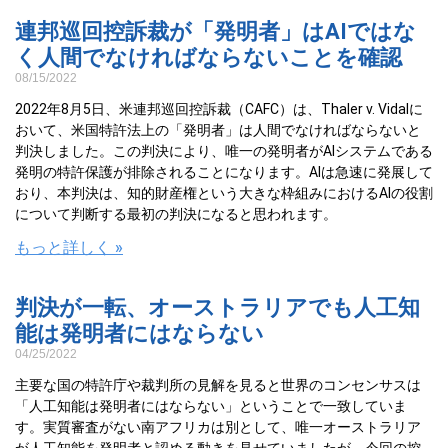
連邦巡回控訴裁が「発明者」はAIではな
く人間でなければならないことを確認
08/15/2022
2022年8月5日、米連邦巡回控訴裁（CAFC）は、Thaler v. Vidalに
おいて、米国特許法上の「発明者」は人間でなければならないと
判決しました。この判決により、唯一の発明者がAIシステムである
発明の特許保護が排除されることになります。AIは急速に発展して
おり、本判決は、知的財産権という大きな枠組みにおけるAIの役割
について判断する最初の判決になると思われます。
もっと詳しく »
判決が一転、オーストラリアでも人工知
能は発明者にはならない
04/25/2022
主要な国の特許庁や裁判所の見解を見ると世界のコンセンサスは
「人工知能は発明者にはならない」ということで一致していま
す。実質審査がない南アフリカは別として、唯一オーストラリア