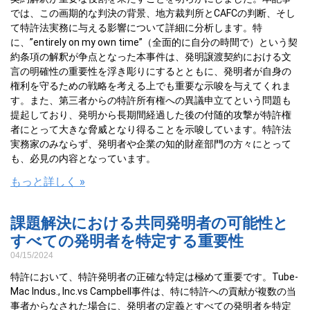
では、この画期的な判決の背景、地方裁判所とCAFCの判断、そし
て特許法実務に与える影響について詳細に分析します。特
に、”entirely on my own time”（全面的に自分の時間で）という契
約条項の解釈が争点となった本事件は、発明譲渡契約における文
言の明確性の重要性を浮き彫りにするとともに、発明者が自身の
権利を守るための戦略を考える上でも重要な示唆を与えてくれま
す。また、第三者からの特許所有権への異議申立てという問題も
提起しており、発明から長期間経過した後の付随的攻撃が特許権
者にとって大きな脅威となり得ることを示唆しています。特許法
実務家のみならず、発明者や企業の知的財産部門の方々にとって
も、必見の内容となっています。
もっと詳しく »
課題解決における共同発明者の可能性と
すべての発明者を特定する重要性
04/15/2024
特許において、特許発明者の正確な特定は極めて重要です。Tube-
Mac Indus., Inc.vs Campbell事件は、特に特許への貢献が複数の当
事者からなされた場合に、発明者の定義とすべての発明者を特定