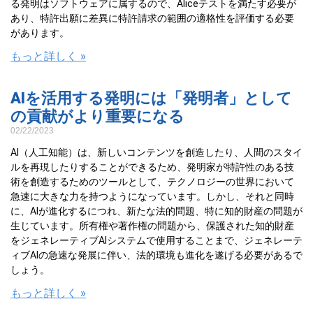
る発明はソフトウェアに属するので、Aliceテストを満たす必要が
あり、特許出願に差異に特許請求の範囲の適格性を評価する必要
があります。
もっと詳しく »
AIを活用する発明には「発明者」として
の貢献がより重要になる
02/22/2023
AI（人工知能）は、新しいコンテンツを創造したり、人間のスタイ
ルを再現したりすることができるため、発明家が特許性のある技
術を創造するためのツールとして、テクノロジーの世界において
急速に大きな力を持つようになっています。しかし、それと同時
に、AIが進化するにつれ、新たな法的問題、特に知的財産の問題が
生じています。所有権や著作権の問題から、保護された知的財産
をジェネレーティブAIシステムで使用することまで、ジェネレーテ
ィブAIの急速な発展に伴い、法的環境も進化を遂げる必要があるで
しょう。
もっと詳しく »