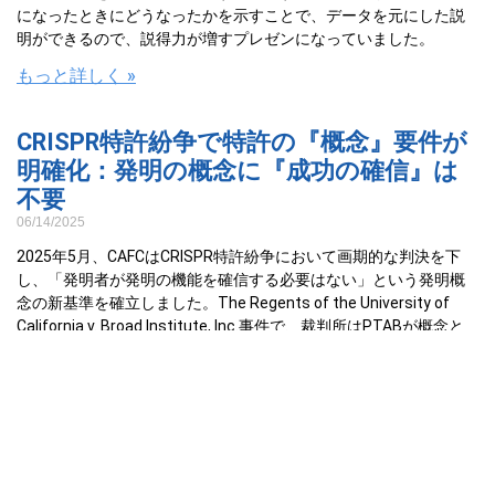
になったときにどうなったかを示すことで、データを元にした説
明ができるので、説得力が増すプレゼンになっていました。
もっと詳しく »
CRISPR特許紛争で特許の『概念』要件が
明確化：発明の概念に『成功の確信』は
不要
06/14/2025
2025年5月、CAFCはCRISPR特許紛争において画期的な判決を下
し、「発明者が発明の機能を確信する必要はない」という発明概
念の新基準を確立しました。The Regents of the University of
California v. Broad Institute, Inc.事件で、裁判所はPTABが概念と
実施化の法的基準を混同したとして部分的に破棄差戻しを命じ、
研究過程での不確実性表明が概念の有効性を損なわないことを明
確化。この判決により、バイオテクノロジー分野の特許実務にお
ける発明記録の文書化戦略が根本的に変わり、通常技術レベルで
の実施可能性こそが重要な判断基準となることが示されました。
特許弁護士にとって、概念証明と実施化証明の明確な区別、第三
者成功例の戦略的活用法、そして不確実性の高い技術分野での最