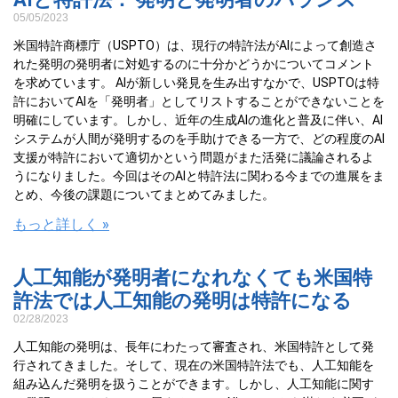
05/05/2023
米国特許商標庁（USPTO）は、現行の特許法がAIによって創造さ
れた発明の発明者に対処するのに十分かどうかについてコメント
を求めています。 AIが新しい発見を生み出すなかで、USPTOは特
許においてAIを「発明者」としてリストすることができないことを
明確にしています。しかし、近年の生成AIの進化と普及に伴い、AI
システムが人間が発明するのを手助けできる一方で、どの程度のAI
支援が特許において適切かという問題がまた活発に議論されるよ
うになりました。今回はそのAIと特許法に関わる今までの進展をま
とめ、今後の課題についてまとめてみました。
もっと詳しく »
人工知能が発明者になれなくても米国特
許法では人工知能の発明は特許になる
02/28/2023
人工知能の発明は、長年にわたって審査され、米国特許として発
行されてきました。そして、現在の米国特許法でも、人工知能を
組み込んだ発明を扱うことができます。しかし、人工知能に関す